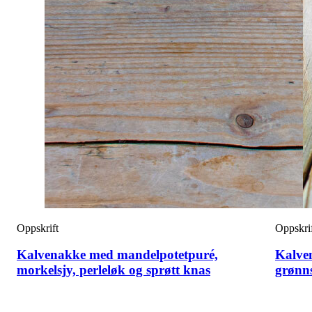
Oppskrift
Oppskri
Kalvenakke med mandelpotetpuré,
Kalve
morkelsjy, perleløk og sprøtt knas
grønn