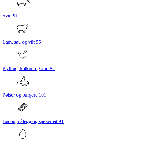
Svin
91
Lam, sau og vilt
55
Kylling, kalkun og and
82
Pølser og burgere
101
Bacon, pålegg og spekemat
91