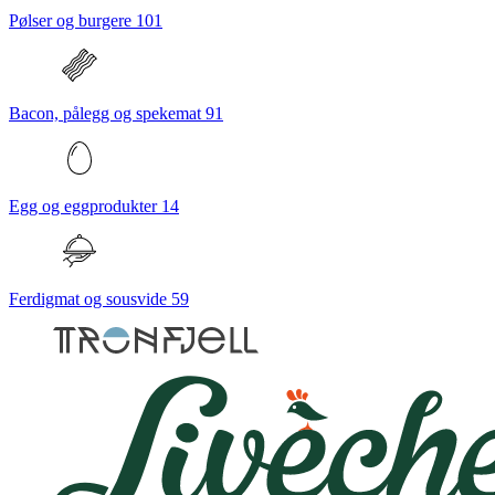
Pølser og burgere
101
Bacon, pålegg og spekemat
91
Egg og eggprodukter
14
Ferdigmat og sousvide
59