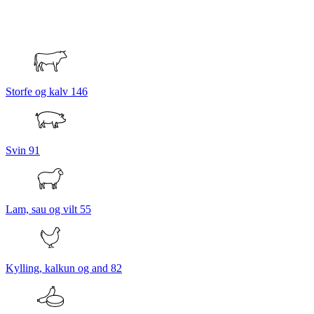
Storfe og kalv
146
Svin
91
Lam, sau og vilt
55
Kylling, kalkun og and
82