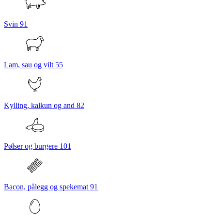
Svin
91
Lam, sau og vilt
55
Kylling, kalkun og and
82
Pølser og burgere
101
Bacon, pålegg og spekemat
91