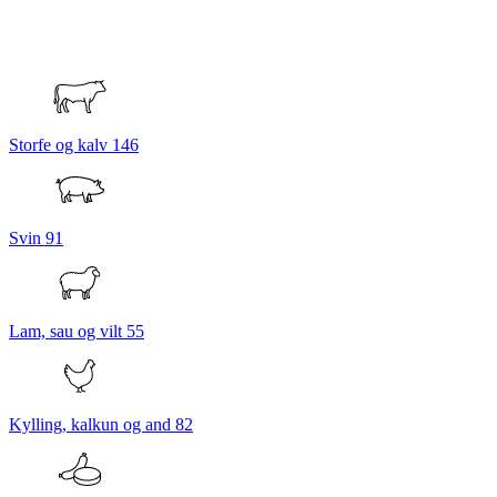
Storfe og kalv
146
Svin
91
Lam, sau og vilt
55
Kylling, kalkun og and
82