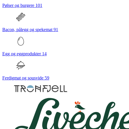
Pølser og burgere
101
Bacon, pålegg og spekemat
91
Egg og eggprodukter
14
Ferdigmat og sousvide
59