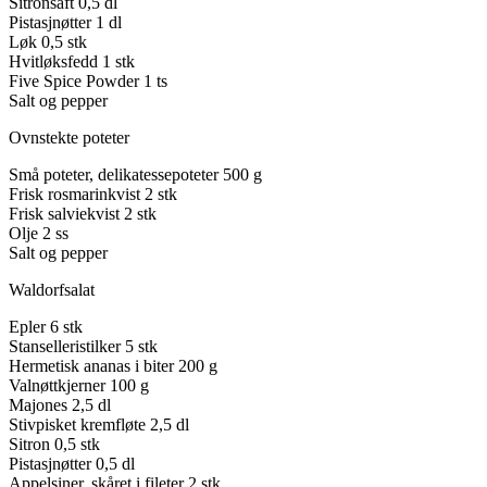
Sitronsaft
0,5 dl
Pistasjnøtter
1 dl
Løk
0,5 stk
Hvitløksfedd
1 stk
Five Spice Powder
1 ts
Salt og pepper
Ovnstekte poteter
Små poteter, delikatessepoteter
500 g
Frisk rosmarinkvist
2 stk
Frisk salviekvist
2 stk
Olje
2 ss
Salt og pepper
Waldorfsalat
Epler
6 stk
Stanselleristilker
5 stk
Hermetisk ananas i biter
200 g
Valnøttkjerner
100 g
Majones
2,5 dl
Stivpisket kremfløte
2,5 dl
Sitron
0,5 stk
Pistasjnøtter
0,5 dl
Appelsiner, skåret i fileter
2 stk