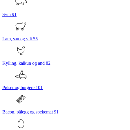
Svin
91
Lam, sau og vilt
55
Kylling, kalkun og and
82
Pølser og burgere
101
Bacon, pålegg og spekemat
91