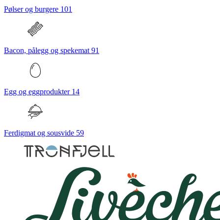
Pølser og burgere
101
Bacon, pålegg og spekemat
91
Egg og eggprodukter
14
Ferdigmat og sousvide
59