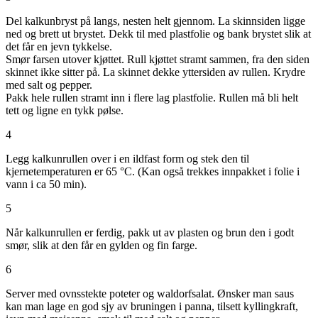
Del kalkunbryst på langs, nesten helt gjennom. La skinnsiden ligge
ned og brett ut brystet. Dekk til med plastfolie og bank brystet slik at
det får en jevn tykkelse.
Smør farsen utover kjøttet. Rull kjøttet stramt sammen, fra den siden
skinnet ikke sitter på. La skinnet dekke yttersiden av rullen. Krydre
med salt og pepper.
Pakk hele rullen stramt inn i flere lag plastfolie. Rullen må bli helt
tett og ligne en tykk pølse.
4
Legg kalkunrullen over i en ildfast form og stek den til
kjernetemperaturen er 65 °C. (Kan også trekkes innpakket i folie i
vann i ca 50 min).
5
Når kalkunrullen er ferdig, pakk ut av plasten og brun den i godt
smør, slik at den får en gylden og fin farge.
6
Server med ovnsstekte poteter og waldorfsalat. Ønsker man saus
kan man lage en god sjy av bruningen i panna, tilsett kyllingkraft,