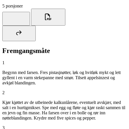
5 porsjoner
Fremgangsmåte
1
Begynn med farsen. Fres pistasjnøtter, løk og hvitløk mykt og lett
gyllent i en varm stekepanne med smør. Tilsett appelsinzest og
avkjøl blandingen.
2
Kjør kjøttet av de utbeinede kalkunlårene, eventuelt avskjær, med
salt i en hurtigmikser. Spe med egg og fløte og kjør raskt sammen til
en jevn og fin masse. Ha farsen over i en bolle og rør inn
nøtteblandingen. Krydre med five spices og pepper.
3