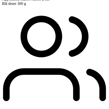
Blå druer
300 g