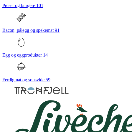
Pølser og burgere
101
Bacon, pålegg og spekemat
91
Egg og eggprodukter
14
Ferdigmat og sousvide
59