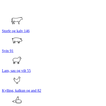
Storfe og kalv
146
Svin
91
Lam, sau og vilt
55
Kylling, kalkun og and
82