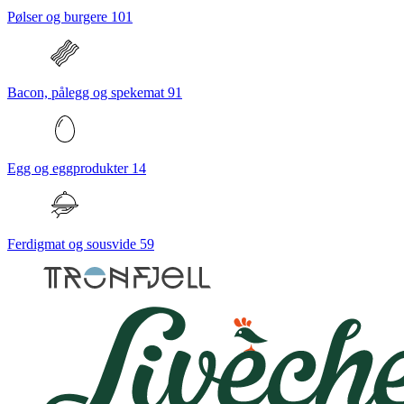
Pølser og burgere
101
Bacon, pålegg og spekemat
91
Egg og eggprodukter
14
Ferdigmat og sousvide
59