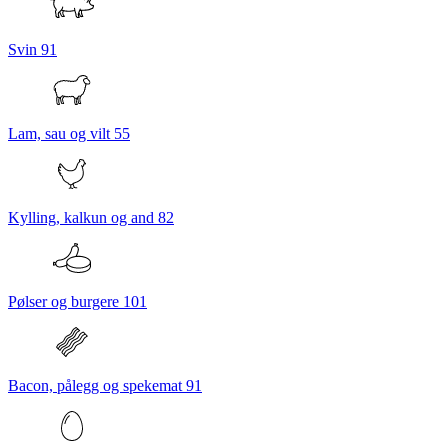
Svin
91
Lam, sau og vilt
55
Kylling, kalkun og and
82
Pølser og burgere
101
Bacon, pålegg og spekemat
91