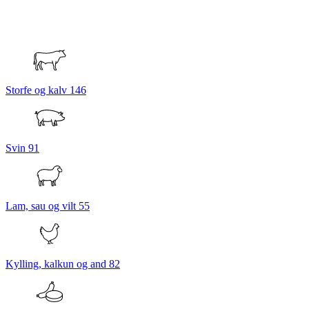
Storfe og kalv
146
Svin
91
Lam, sau og vilt
55
Kylling, kalkun og and
82