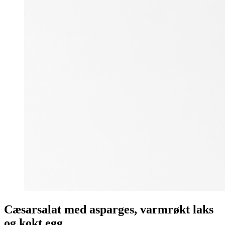
Cæsarsalat med asparges, varmrøkt laks
og kokt egg