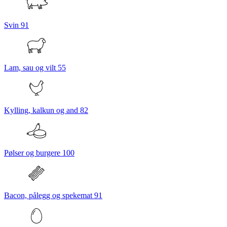
Svin
91
Lam, sau og vilt
55
Kylling, kalkun og and
82
Pølser og burgere
100
Bacon, pålegg og spekemat
91