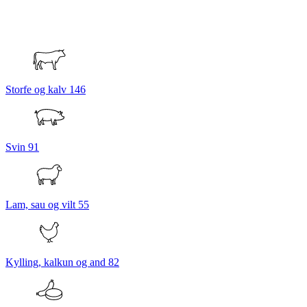
Storfe og kalv
146
Svin
91
Lam, sau og vilt
55
Kylling, kalkun og and
82