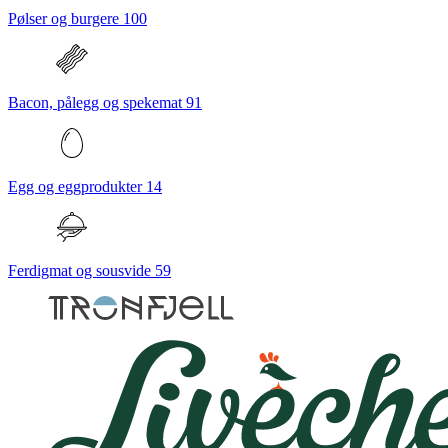
Pølser og burgere
100
Bacon, pålegg og spekemat
91
Egg og eggprodukter
14
Ferdigmat og sousvide
59