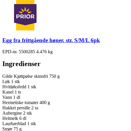
Egg fra frittgående høner, str. S/M/L 6pk
EPD-nr. 5500285
4.476 kg
Ingredienser
Gilde Kjøttpølse skinnfri
750 g
Løk
1 stk
Hvitløksfedd
1 stk
Kanel
1 ts
Vann
1 dl
Hermetiske tomater
400 g
Hakket persille
2 ss
Aubergine
2 stk
Helmelk
6 dl
Laurbærblad
1 stk
Smør
75 g