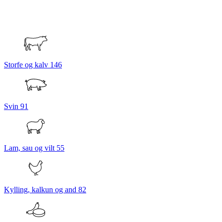
Storfe og kalv
146
Svin
91
Lam, sau og vilt
55
Kylling, kalkun og and
82