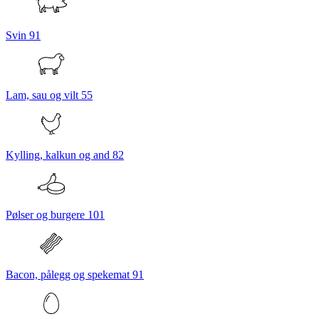
Svin
91
Lam, sau og vilt
55
Kylling, kalkun og and
82
Pølser og burgere
101
Bacon, pålegg og spekemat
91