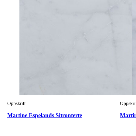
Oppskrift
Oppskri
Martine Espelands Sitronterte
Marti