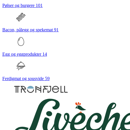
Pølser og burgere
101
Bacon, pålegg og spekemat
91
Egg og eggprodukter
14
Ferdigmat og sousvide
59