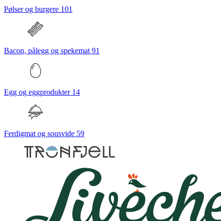
Pølser og burgere
101
Bacon, pålegg og spekemat
91
Egg og eggprodukter
14
Ferdigmat og sousvide
59