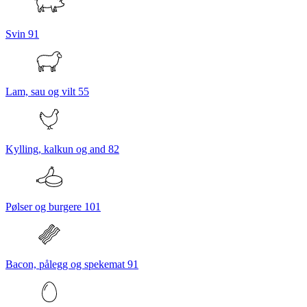
Svin
91
Lam, sau og vilt
55
Kylling, kalkun og and
82
Pølser og burgere
101
Bacon, pålegg og spekemat
91