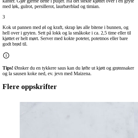
kanter. Gjør gjerne dette i puljer. Ha det stekte kjøttet over i en gryte
med løk, gulrot, persillerot, laurbærblad og timian.
3
Kok ut pannen med øl og kraft, skrap løs alle bitene i bunnen, og
hell over i gryten. Sett på lokk og la småkoke i ca. 2,5 time eller til
kjøttet er helt mørt. Server med kokte poteter, potetmos eller bare
godt brød til.
Tips!
Ønsker du en tykkere saus kan du løfte ut kjøtt og grønnsaker
og la sausen koke ned, ev. jevn med Maizena.
Flere oppskrifter