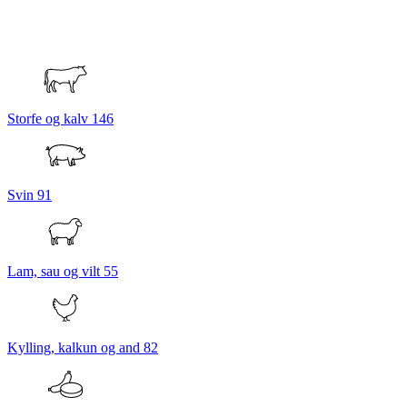
Storfe og kalv
146
Svin
91
Lam, sau og vilt
55
Kylling, kalkun og and
82