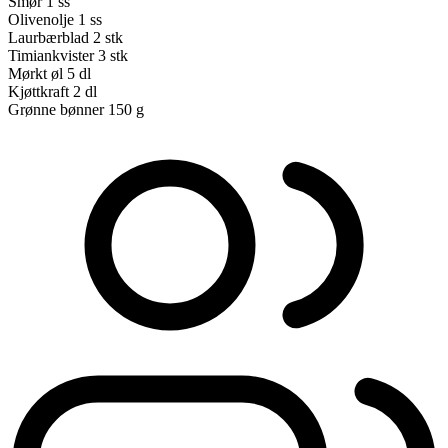
Smør
1 ss
Olivenolje
1 ss
Laurbærblad
2 stk
Timiankvister
3 stk
Mørkt øl
5 dl
Kjøttkraft
2 dl
Grønne bønner
150 g