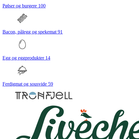
Pølser og burgere
100
Bacon, pålegg og spekemat
91
Egg og eggprodukter
14
Ferdigmat og sousvide
59