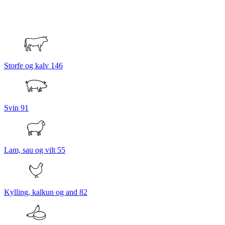
Storfe og kalv
146
Svin
91
Lam, sau og vilt
55
Kylling, kalkun og and
82