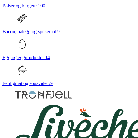
Pølser og burgere
100
Bacon, pålegg og spekemat
91
Egg og eggprodukter
14
Ferdigmat og sousvide
59