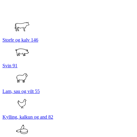
Storfe og kalv
146
Svin
91
Lam, sau og vilt
55
Kylling, kalkun og and
82