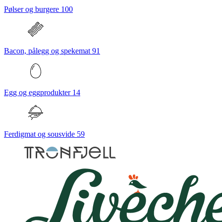
Pølser og burgere
100
Bacon, pålegg og spekemat
91
Egg og eggprodukter
14
Ferdigmat og sousvide
59