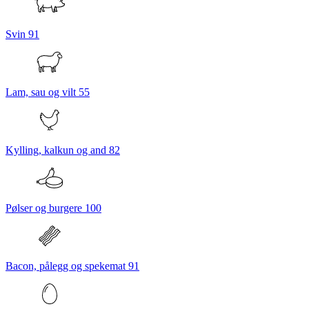
Svin
91
Lam, sau og vilt
55
Kylling, kalkun og and
82
Pølser og burgere
100
Bacon, pålegg og spekemat
91