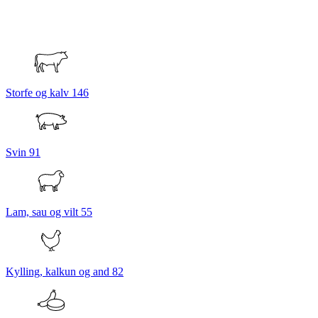
Storfe og kalv
146
Svin
91
Lam, sau og vilt
55
Kylling, kalkun og and
82