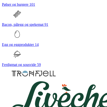
Pølser og burgere
101
Bacon, pålegg og spekemat
91
Egg og eggprodukter
14
Ferdigmat og sousvide
59