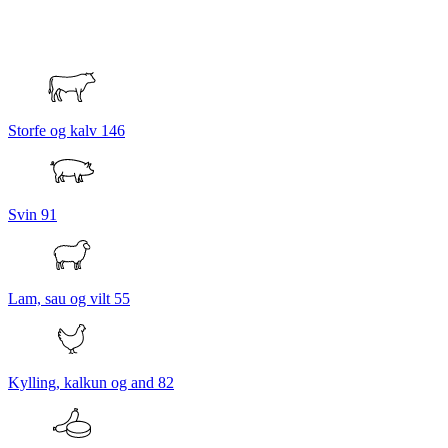
Storfe og kalv
146
Svin
91
Lam, sau og vilt
55
Kylling, kalkun og and
82