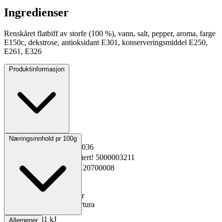
Ingredienser
Renskåret flatbiff av storfe (100 %), vann, salt, pepper, aroma, farge
E150c, dekstrose, antioksidant E301, konserveringsmiddel E250,
E261, E326
Produktinformasjon
Opprinnelsesland
Norge
Næringsinnhold pr 100g
EPD-nr.
Kopiert!
631036
Materialnummer
Kopiert!
5000003211
GTIN
Kopiert!
2301120700008
Vekt pakning
0.5 kg
Oppbevaring
0 til 4°C
Total holdbarhet
25 dager
Lagerføring
Grossist Nortura
Energi kJ
481 kJ
Allergener