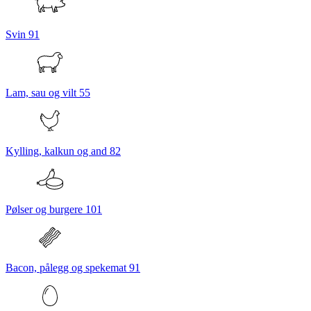
Svin
91
Lam, sau og vilt
55
Kylling, kalkun og and
82
Pølser og burgere
101
Bacon, pålegg og spekemat
91