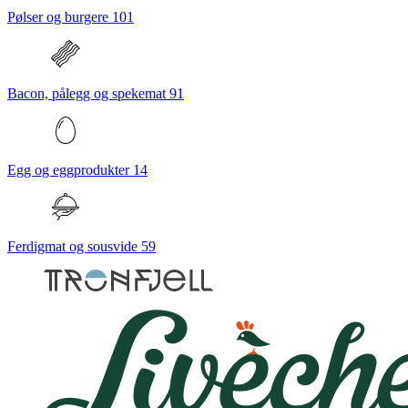
Pølser og burgere
101
Bacon, pålegg og spekemat
91
Egg og eggprodukter
14
Ferdigmat og sousvide
59