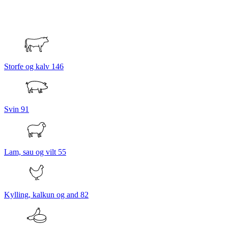
Storfe og kalv
146
Svin
91
Lam, sau og vilt
55
Kylling, kalkun og and
82