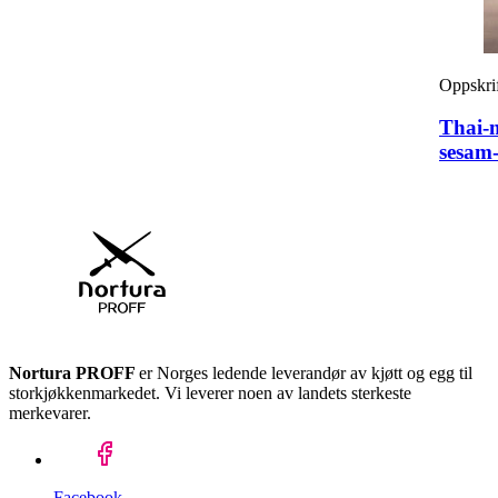
Oppskri
Thai-m
sesam-
Nortura PROFF
er Norges ledende leverandør av kjøtt og egg til
storkjøkkenmarkedet. Vi leverer noen av landets sterkeste
merkevarer.
Facebook