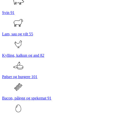
Svin
91
Lam, sau og vilt
55
Kylling, kalkun og and
82
Pølser og burgere
101
Bacon, pålegg og spekemat
91