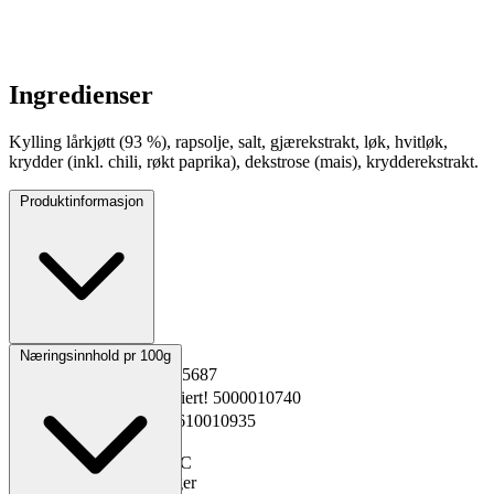
Ingredienser
Kylling lårkjøtt (93 %), rapsolje, salt, gjærekstrakt, løk, hvitløk,
krydder (inkl. chili, røkt paprika), dekstrose (mais), krydderekstrakt.
Produktinformasjon
Opprinnelsesland
Norge
Næringsinnhold pr 100g
EPD-nr.
Kopiert!
6375687
Materialnummer
Kopiert!
5000010740
GTIN
Kopiert!
7039610010935
Vekt pakning
6.0 kg
Oppbevaring
-30 til -18°C
Total holdbarhet
180 dager