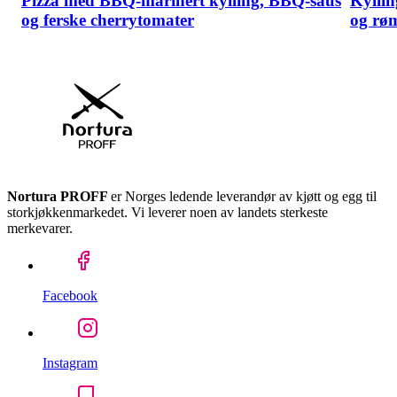
Pizza med BBQ-marinert kylling, BBQ-saus
Kyllin
og ferske cherrytomater
og rø
Nortura PROFF
er Norges ledende leverandør av kjøtt og egg til
storkjøkkenmarkedet. Vi leverer noen av landets sterkeste
merkevarer.
Facebook
Instagram