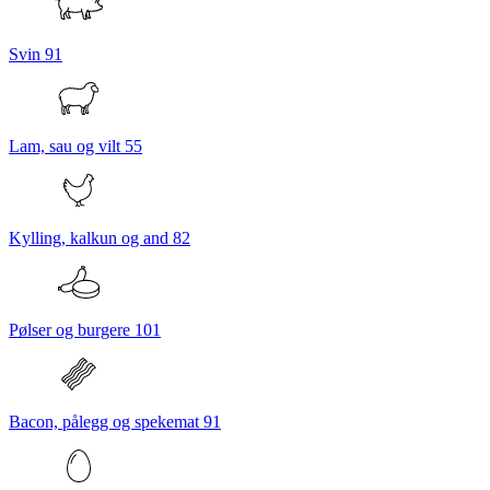
Svin
91
Lam, sau og vilt
55
Kylling, kalkun og and
82
Pølser og burgere
101
Bacon, pålegg og spekemat
91