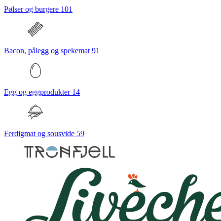
Pølser og burgere
101
Bacon, pålegg og spekemat
91
Egg og eggprodukter
14
Ferdigmat og sousvide
59