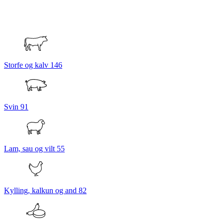
Storfe og kalv
146
Svin
91
Lam, sau og vilt
55
Kylling, kalkun og and
82