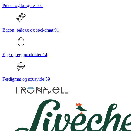
Pølser og burgere
101
Bacon, pålegg og spekemat
91
Egg og eggprodukter
14
Ferdigmat og sousvide
59