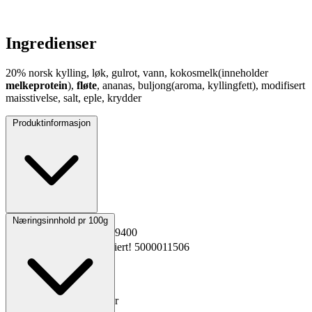
Ingredienser
20% norsk kylling, løk, gulrot, vann, kokosmelk(inneholder
melkeprotein
),
fløte
, ananas, buljong(aroma, kyllingfett), modifisert
maisstivelse, salt, eple, krydder
Produktinformasjon
Opprinnelsesland
Norge
Næringsinnhold pr 100g
EPD-nr.
Kopiert!
6689400
Materialnummer
Kopiert!
5000011506
GTIN
Kopiert!
Vekt pakning
2x2,5 kg
Oppbevaring
0 til 4°C
Total holdbarhet
40 dager