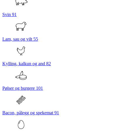
Svin
91
Lam, sau og vilt
55
Kylling, kalkun og and
82
Pølser og burgere
101
Bacon, pålegg og spekemat
91