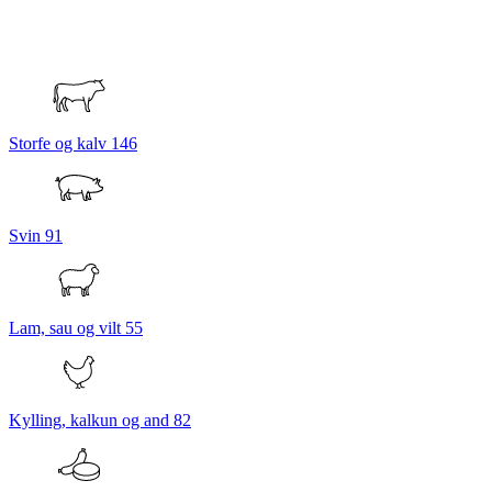
Storfe og kalv
146
Svin
91
Lam, sau og vilt
55
Kylling, kalkun og and
82