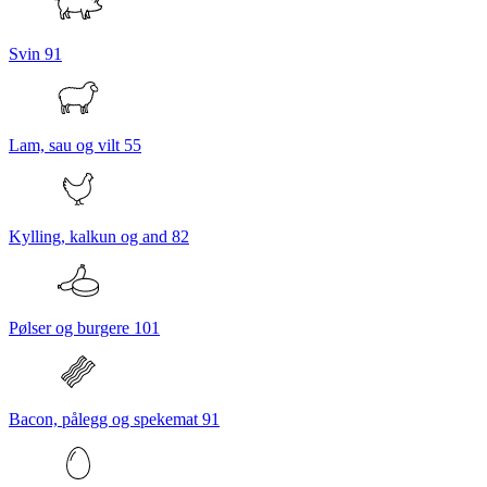
Svin
91
Lam, sau og vilt
55
Kylling, kalkun og and
82
Pølser og burgere
101
Bacon, pålegg og spekemat
91