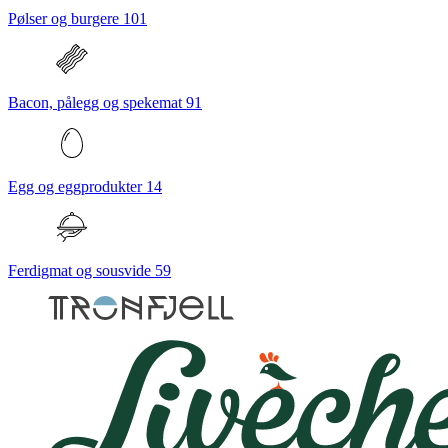
Pølser og burgere
101
Bacon, pålegg og spekemat
91
Egg og eggprodukter
14
Ferdigmat og sousvide
59