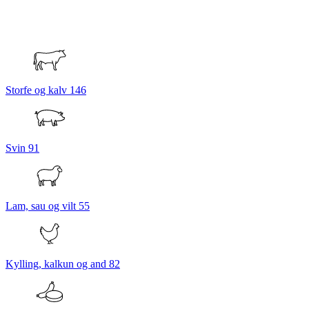
Storfe og kalv
146
Svin
91
Lam, sau og vilt
55
Kylling, kalkun og and
82