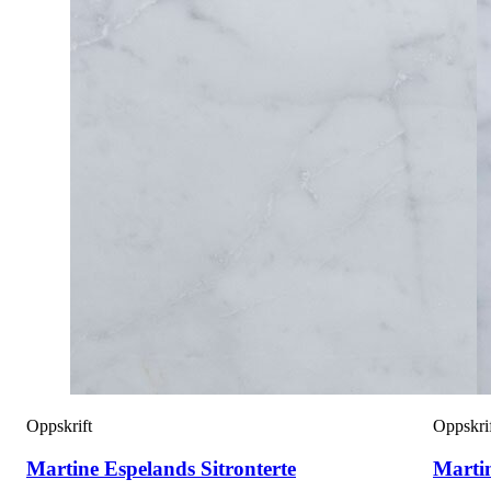
Oppskrift
Oppskri
Martine Espelands Sitronterte
Marti