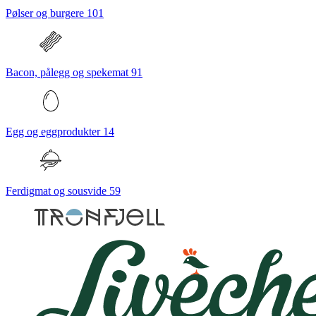
Pølser og burgere
101
Bacon, pålegg og spekemat
91
Egg og eggprodukter
14
Ferdigmat og sousvide
59