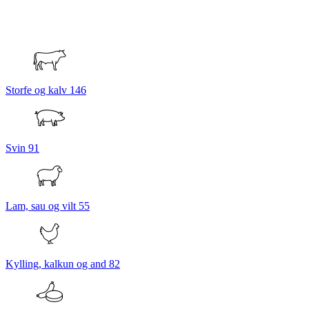
Storfe og kalv
146
Svin
91
Lam, sau og vilt
55
Kylling, kalkun og and
82