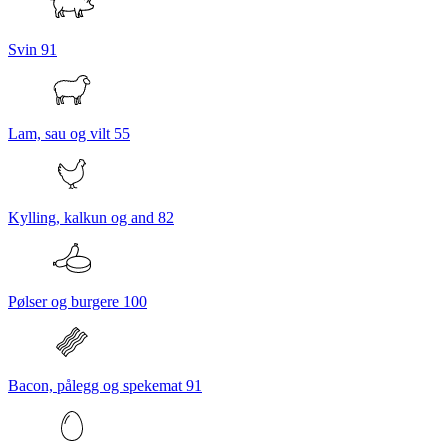
Svin
91
Lam, sau og vilt
55
Kylling, kalkun og and
82
Pølser og burgere
100
Bacon, pålegg og spekemat
91