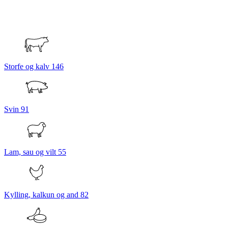
Storfe og kalv
146
Svin
91
Lam, sau og vilt
55
Kylling, kalkun og and
82