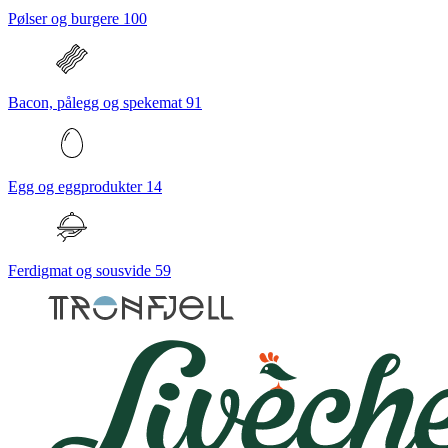
Pølser og burgere
100
Bacon, pålegg og spekemat
91
Egg og eggprodukter
14
Ferdigmat og sousvide
59