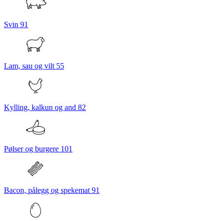
Svin
91
Lam, sau og vilt
55
Kylling, kalkun og and
82
Pølser og burgere
101
Bacon, pålegg og spekemat
91