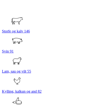
Storfe og kalv
146
Svin
91
Lam, sau og vilt
55
Kylling, kalkun og and
82