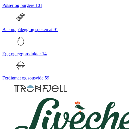
Pølser og burgere
101
Bacon, pålegg og spekemat
91
Egg og eggprodukter
14
Ferdigmat og sousvide
59