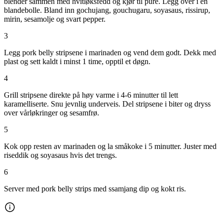
blender sammen med hvitløksfedd og kjør til puré. Legg over i en
blandebolle. Bland inn gochujang, gouchugaru, soyasaus, rissirup,
mirin, sesamolje og svart pepper.
3
Legg pork belly stripsene i marinaden og vend dem godt. Dekk med
plast og sett kaldt i minst 1 time, opptil et døgn.
4
Grill stripsene direkte på høy varme i 4-6 minutter til lett
karamelliserte. Snu jevnlig underveis. Del stripsene i biter og dryss
over vårløkringer og sesamfrø.
5
Kok opp resten av marinaden og la småkoke i 5 minutter. Juster med
riseddik og soyasaus hvis det trengs.
6
Server med pork belly strips med ssamjang dip og kokt ris.