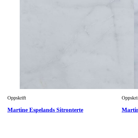
Oppskrift
Oppskri
Martine Espelands Sitronterte
Marti