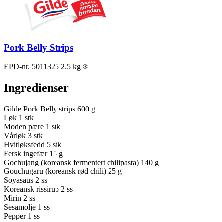
Pork Belly Strips
EPD-nr. 5011325
2.5 kg
Ingredienser
Gilde Pork Belly strips
600 g
Løk
1 stk
Moden pære
1 stk
Vårløk
3 stk
Hvitløksfedd
5 stk
Fersk ingefær
15 g
Gochujang (koreansk fermentert chilipasta)
140 g
Gouchugaru (koreansk rød chili)
25 g
Soyasaus
2 ss
Koreansk rissirup
2 ss
Mirin
2 ss
Sesamolje
1 ss
Pepper
1 ss