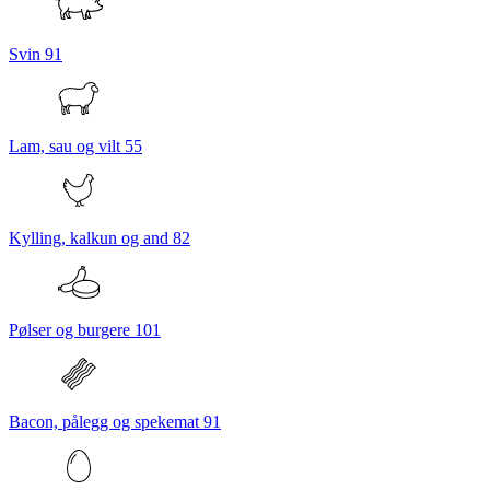
Svin
91
Lam, sau og vilt
55
Kylling, kalkun og and
82
Pølser og burgere
101
Bacon, pålegg og spekemat
91