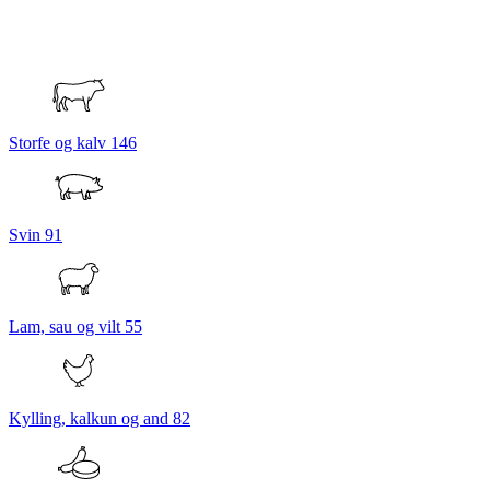
Storfe og kalv
146
Svin
91
Lam, sau og vilt
55
Kylling, kalkun og and
82