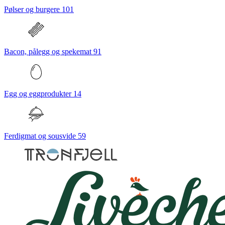
Pølser og burgere
101
Bacon, pålegg og spekemat
91
Egg og eggprodukter
14
Ferdigmat og sousvide
59