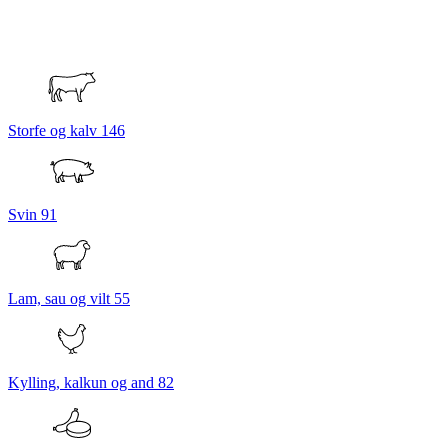
Storfe og kalv
146
Svin
91
Lam, sau og vilt
55
Kylling, kalkun og and
82