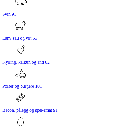
Svin
91
Lam, sau og vilt
55
Kylling, kalkun og and
82
Pølser og burgere
101
Bacon, pålegg og spekemat
91