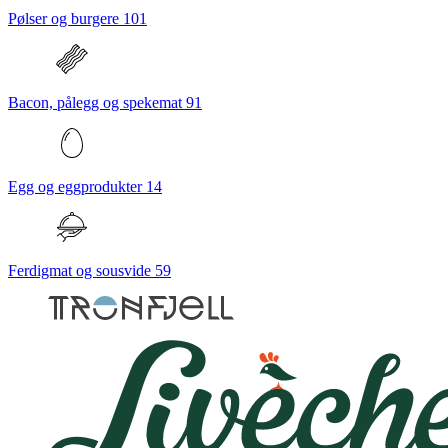
Pølser og burgere
101
Bacon, pålegg og spekemat
91
Egg og eggprodukter
14
Ferdigmat og sousvide
59