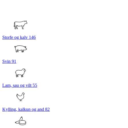
Storfe og kalv
146
Svin
91
Lam, sau og vilt
55
Kylling, kalkun og and
82