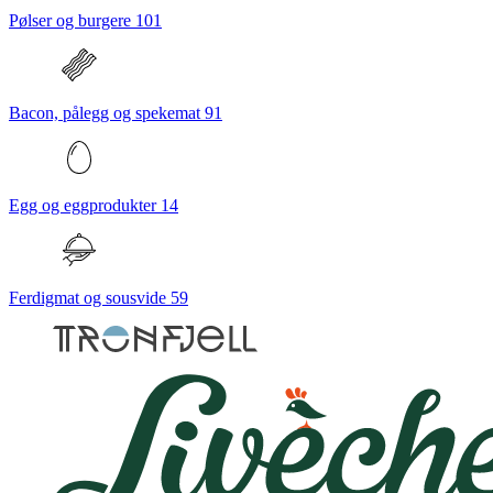
Pølser og burgere
101
Bacon, pålegg og spekemat
91
Egg og eggprodukter
14
Ferdigmat og sousvide
59