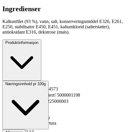
Ingredienser
Kalkunfilet (93 %), vann, salt, konserveringsmiddel E326, E261,
E250, stabilisator E450, E451, kaliumklorid (salterstatter),
antioksidant E316, dekstrose (mais).
Produktinformasjon
Opprinnelsesland
Norge
Næringsinnhold pr 100g
EPD-nr.
Kopiert!
4474573
Materialnummer
Kopiert!
5000001198
GTIN
Kopiert!
2301225000003
Vekt pakning
0.5 kg
Oppbevaring
0 til 4°C
Total holdbarhet
32 dager
Lagerføring
Grossist Nortura
Energi kJ
471 kJ