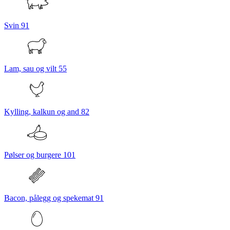
Svin
91
Lam, sau og vilt
55
Kylling, kalkun og and
82
Pølser og burgere
101
Bacon, pålegg og spekemat
91