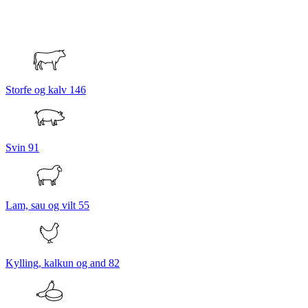
Storfe og kalv
146
Svin
91
Lam, sau og vilt
55
Kylling, kalkun og and
82