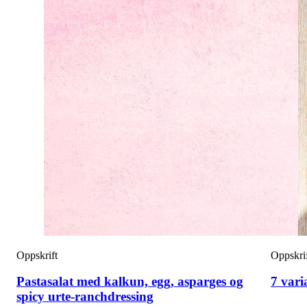
Oppskrift
Oppskri
Pastasalat med kalkun, egg, asparges og
7 vari
spicy urte-ranchdressing