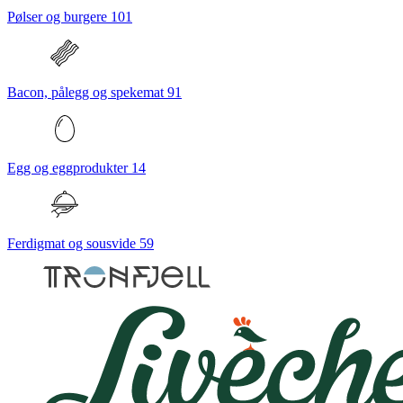
Pølser og burgere
101
Bacon, pålegg og spekemat
91
Egg og eggprodukter
14
Ferdigmat og sousvide
59