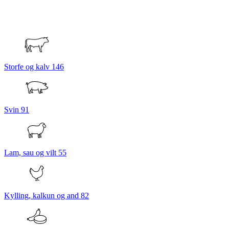
Storfe og kalv
146
Svin
91
Lam, sau og vilt
55
Kylling, kalkun og and
82