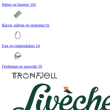
Pølser og burgere
101
Bacon, pålegg og spekemat
91
Egg og eggprodukter
14
Ferdigmat og sousvide
59