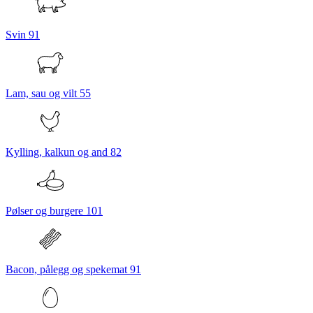
Svin
91
Lam, sau og vilt
55
Kylling, kalkun og and
82
Pølser og burgere
101
Bacon, pålegg og spekemat
91