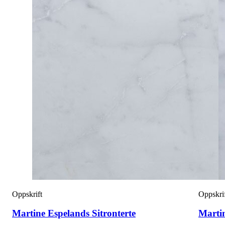
Oppskrift
Oppskri
Martine Espelands Sitronterte
Marti