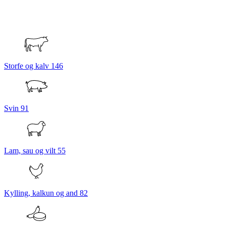
Storfe og kalv
146
Svin
91
Lam, sau og vilt
55
Kylling, kalkun og and
82