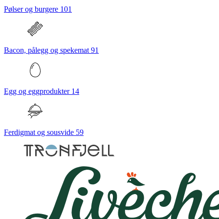
Pølser og burgere
101
Bacon, pålegg og spekemat
91
Egg og eggprodukter
14
Ferdigmat og sousvide
59