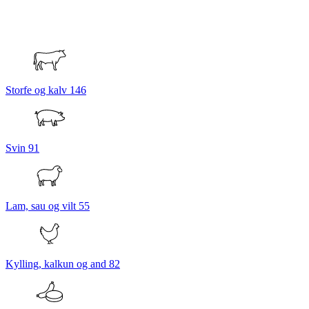
Storfe og kalv
146
Svin
91
Lam, sau og vilt
55
Kylling, kalkun og and
82