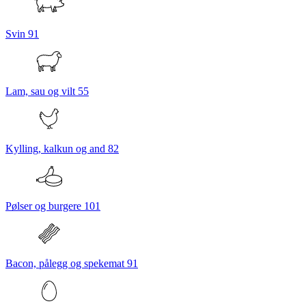
Svin
91
Lam, sau og vilt
55
Kylling, kalkun og and
82
Pølser og burgere
101
Bacon, pålegg og spekemat
91