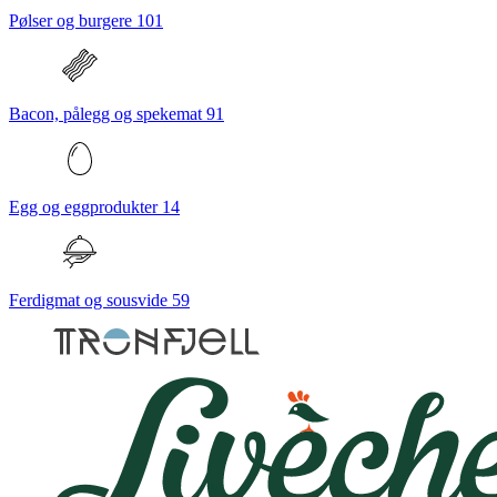
Pølser og burgere
101
Bacon, pålegg og spekemat
91
Egg og eggprodukter
14
Ferdigmat og sousvide
59