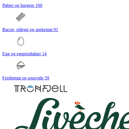
Pølser og burgere
100
Bacon, pålegg og spekemat
91
Egg og eggprodukter
14
Ferdigmat og sousvide
59