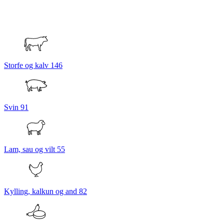
Storfe og kalv
146
Svin
91
Lam, sau og vilt
55
Kylling, kalkun og and
82