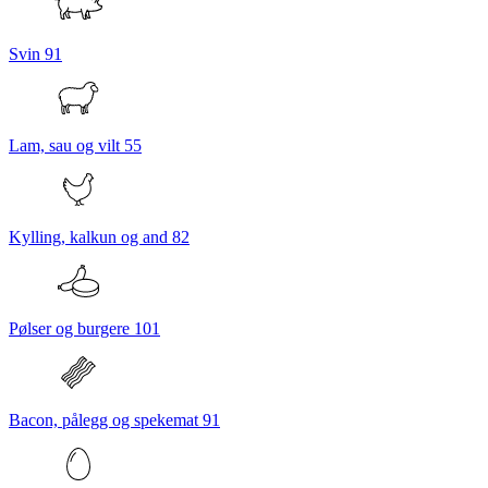
Svin
91
Lam, sau og vilt
55
Kylling, kalkun og and
82
Pølser og burgere
101
Bacon, pålegg og spekemat
91