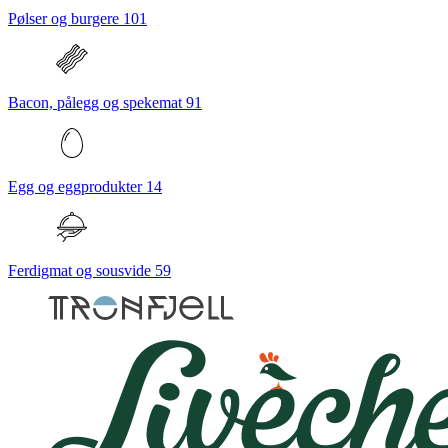
Pølser og burgere
101
Bacon, pålegg og spekemat
91
Egg og eggprodukter
14
Ferdigmat og sousvide
59