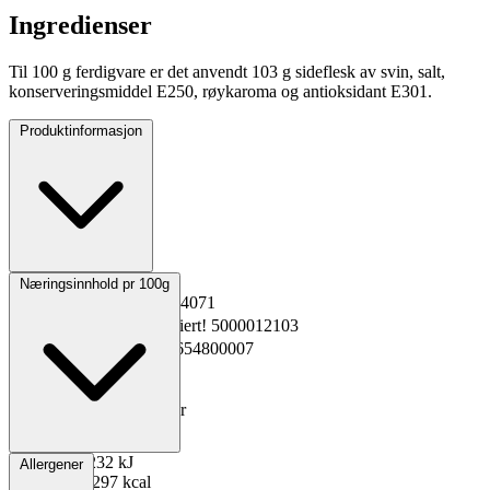
Ingredienser
Til 100 g ferdigvare er det anvendt 103 g sideflesk av svin, salt,
konserveringsmiddel E250, røykaroma og antioksidant E301.
Produktinformasjon
Opprinnelsesland
Norge
Næringsinnhold pr 100g
EPD-nr.
Kopiert!
6914071
Materialnummer
Kopiert!
5000012103
GTIN
Kopiert!
2301654800007
Vekt pakning
1.8 kg
Oppbevaring
0 til 4°C
Total holdbarhet
40 dager
Lagerføring
Nortura
Energi kJ
1232 kJ
Allergener
Energi kcal
297 kcal