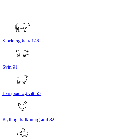
Storfe og kalv
146
Svin
91
Lam, sau og vilt
55
Kylling, kalkun og and
82