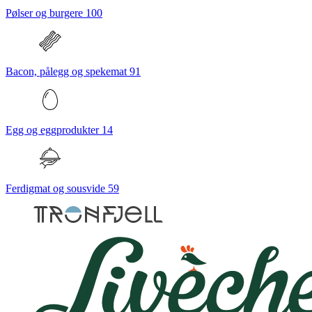
Pølser og burgere
100
Bacon, pålegg og spekemat
91
Egg og eggprodukter
14
Ferdigmat og sousvide
59