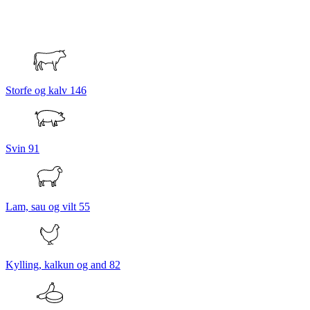
Storfe og kalv
146
Svin
91
Lam, sau og vilt
55
Kylling, kalkun og and
82