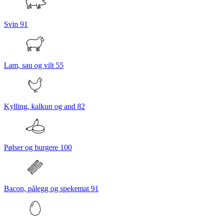
Svin
91
Lam, sau og vilt
55
Kylling, kalkun og and
82
Pølser og burgere
100
Bacon, pålegg og spekemat
91