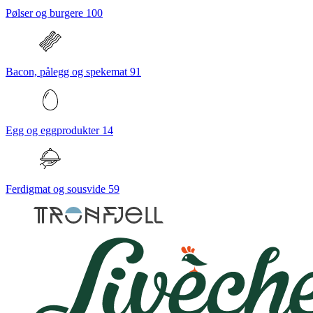
Pølser og burgere
100
Bacon, pålegg og spekemat
91
Egg og eggprodukter
14
Ferdigmat og sousvide
59