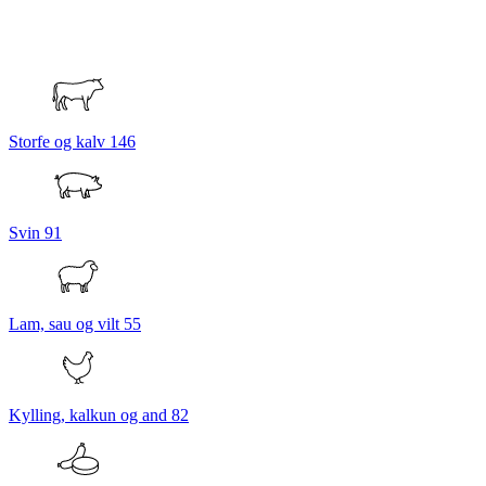
Storfe og kalv
146
Svin
91
Lam, sau og vilt
55
Kylling, kalkun og and
82