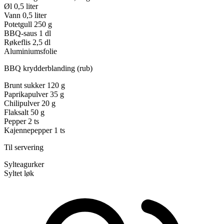
Øl
0,5 liter
Vann
0,5 liter
Potetgull
250 g
BBQ-saus
1 dl
Røkeflis
2,5 dl
Aluminiumsfolie
BBQ krydderblanding (rub)
Brunt sukker
120 g
Paprikapulver
35 g
Chilipulver
20 g
Flaksalt
50 g
Pepper
2 ts
Kajennepepper
1 ts
Til servering
Sylteagurker
Syltet løk