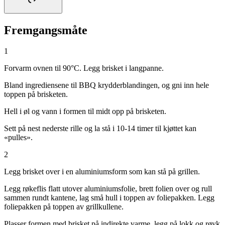
Fremgangsmåte
1
Forvarm ovnen til 90°C. Legg brisket i langpanne.
Bland ingrediensene til BBQ krydderblandingen, og gni inn hele
toppen på brisketen.
Hell i øl og vann i formen til midt opp på brisketen.
Sett på nest nederste rille og la stå i 10-14 timer til kjøttet kan
«pulles».
2
Legg brisket over i en aluminiumsform som kan stå på grillen.
Legg røkeflis flatt utover aluminiumsfolie, brett folien over og rull
sammen rundt kantene, lag små hull i toppen av foliepakken. Legg
foliepakken på toppen av grillkullene.
Plasser formen med brisket på indirekte varme, legg på lokk og røyk