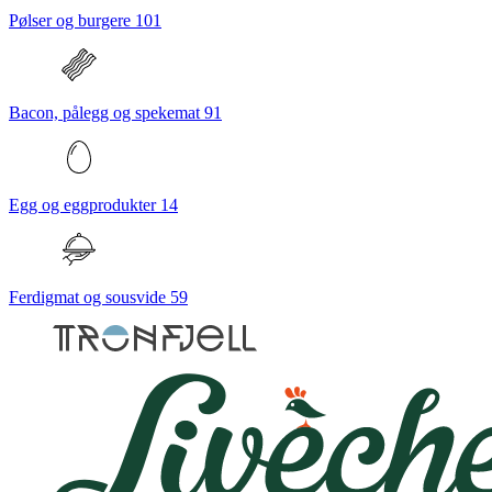
Pølser og burgere
101
Bacon, pålegg og spekemat
91
Egg og eggprodukter
14
Ferdigmat og sousvide
59