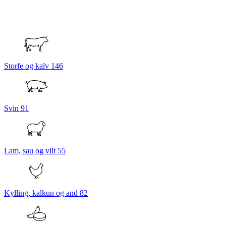
Storfe og kalv
146
Svin
91
Lam, sau og vilt
55
Kylling, kalkun og and
82