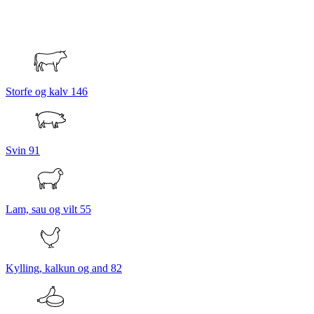
Storfe og kalv
146
Svin
91
Lam, sau og vilt
55
Kylling, kalkun og and
82