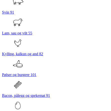
Svin
91
Lam, sau og vilt
55
Kylling, kalkun og and
82
Pølser og burgere
101
Bacon, pålegg og spekemat
91