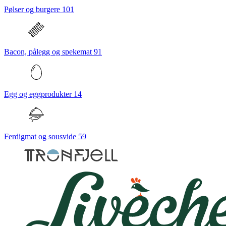
Pølser og burgere
101
Bacon, pålegg og spekemat
91
Egg og eggprodukter
14
Ferdigmat og sousvide
59