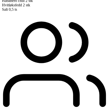
Habanero chili
2 stk
Hvitløksfedd
2 stk
Salt
0,5 ts