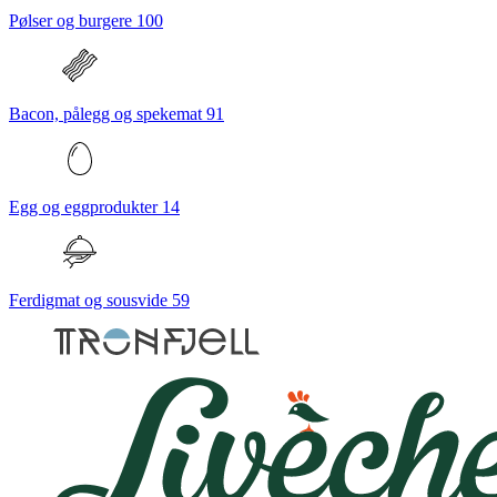
Pølser og burgere
100
Bacon, pålegg og spekemat
91
Egg og eggprodukter
14
Ferdigmat og sousvide
59