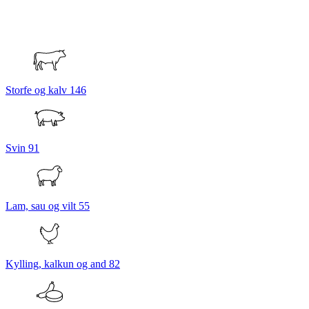
Storfe og kalv
146
Svin
91
Lam, sau og vilt
55
Kylling, kalkun og and
82