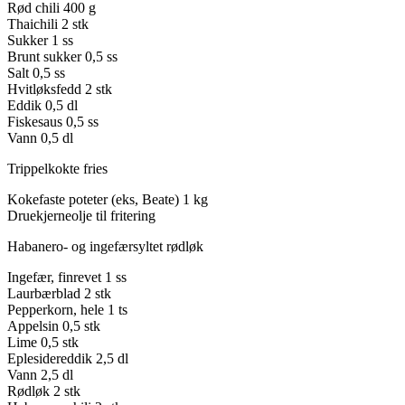
Rød chili
400 g
Thaichili
2 stk
Sukker
1 ss
Brunt sukker
0,5 ss
Salt
0,5 ss
Hvitløksfedd
2 stk
Eddik
0,5 dl
Fiskesaus
0,5 ss
Vann
0,5 dl
Trippelkokte fries
Kokefaste poteter (eks, Beate)
1 kg
Druekjerneolje til fritering
Habanero- og ingefærsyltet rødløk
Ingefær, finrevet
1 ss
Laurbærblad
2 stk
Pepperkorn, hele
1 ts
Appelsin
0,5 stk
Lime
0,5 stk
Eplesidereddik
2,5 dl
Vann
2,5 dl
Rødløk
2 stk