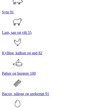
Svin
91
Lam, sau og vilt
55
Kylling, kalkun og and
82
Pølser og burgere
100
Bacon, pålegg og spekemat
91