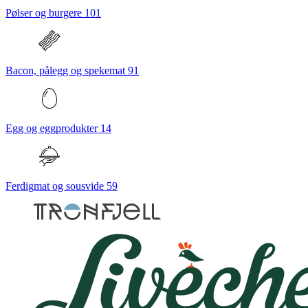
Pølser og burgere
101
Bacon, pålegg og spekemat
91
Egg og eggprodukter
14
Ferdigmat og sousvide
59