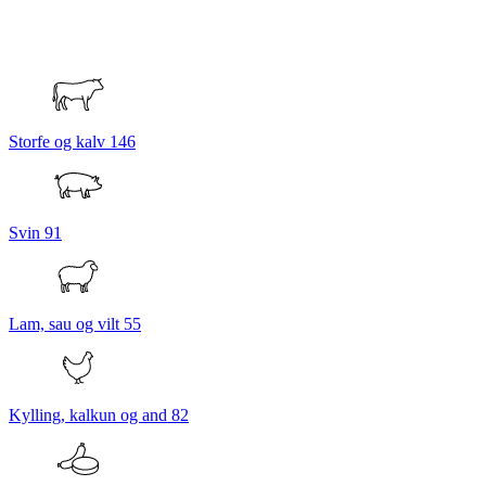
Storfe og kalv
146
Svin
91
Lam, sau og vilt
55
Kylling, kalkun og and
82