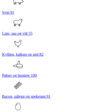
Svin
91
Lam, sau og vilt
55
Kylling, kalkun og and
82
Pølser og burgere
100
Bacon, pålegg og spekemat
91