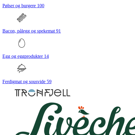
Pølser og burgere
100
Bacon, pålegg og spekemat
91
Egg og eggprodukter
14
Ferdigmat og sousvide
59