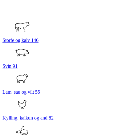
Storfe og kalv
146
Svin
91
Lam, sau og vilt
55
Kylling, kalkun og and
82