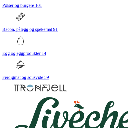
Pølser og burgere
101
Bacon, pålegg og spekemat
91
Egg og eggprodukter
14
Ferdigmat og sousvide
59