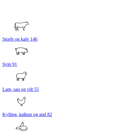
Storfe og kalv
146
Svin
91
Lam, sau og vilt
55
Kylling, kalkun og and
82