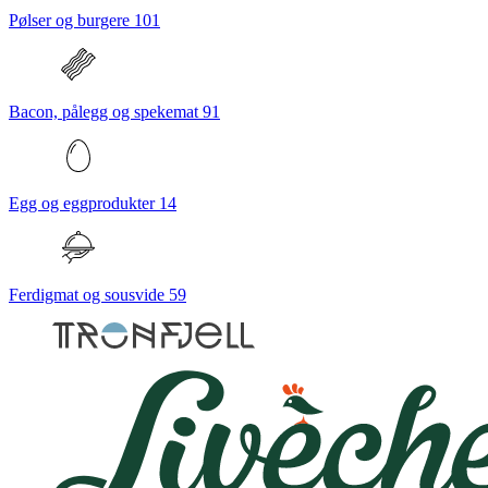
Pølser og burgere
101
Bacon, pålegg og spekemat
91
Egg og eggprodukter
14
Ferdigmat og sousvide
59