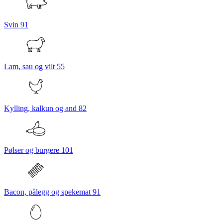
Svin
91
Lam, sau og vilt
55
Kylling, kalkun og and
82
Pølser og burgere
101
Bacon, pålegg og spekemat
91