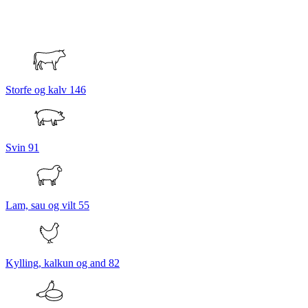
Storfe og kalv
146
Svin
91
Lam, sau og vilt
55
Kylling, kalkun og and
82