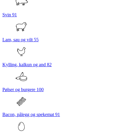
Svin
91
Lam, sau og vilt
55
Kylling, kalkun og and
82
Pølser og burgere
100
Bacon, pålegg og spekemat
91