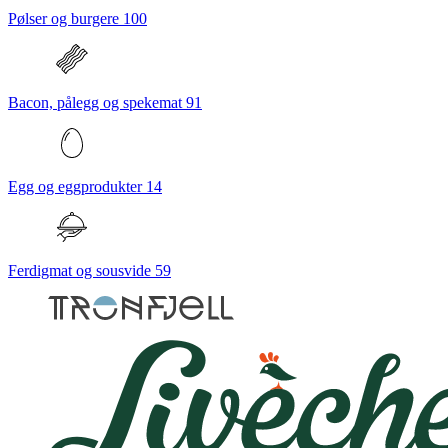
Pølser og burgere
100
Bacon, pålegg og spekemat
91
Egg og eggprodukter
14
Ferdigmat og sousvide
59