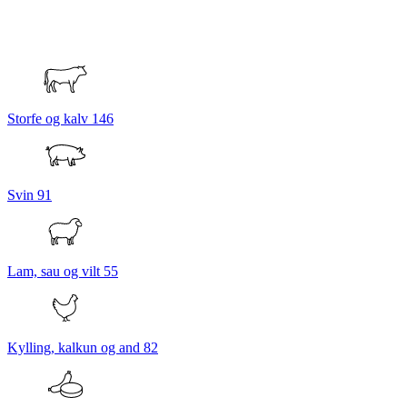
Storfe og kalv
146
Svin
91
Lam, sau og vilt
55
Kylling, kalkun og and
82