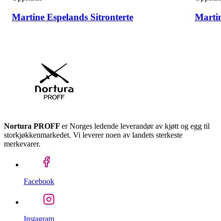
Martine Espelands Sitronterte
Marti
Nortura PROFF
er Norges ledende leverandør av kjøtt og egg til
storkjøkkenmarkedet. Vi leverer noen av landets sterkeste
merkevarer.
Facebook
Instagram