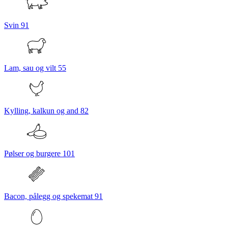
Svin
91
Lam, sau og vilt
55
Kylling, kalkun og and
82
Pølser og burgere
101
Bacon, pålegg og spekemat
91