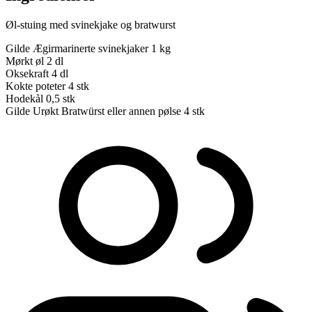
Øl-stuing med svinekjake og bratwurst
Gilde Ægirmarinerte svinekjaker
1 kg
Mørkt øl
2 dl
Oksekraft
4 dl
Kokte poteter
4 stk
Hodekål
0,5 stk
Gilde Urøkt Bratwürst eller annen pølse
4 stk