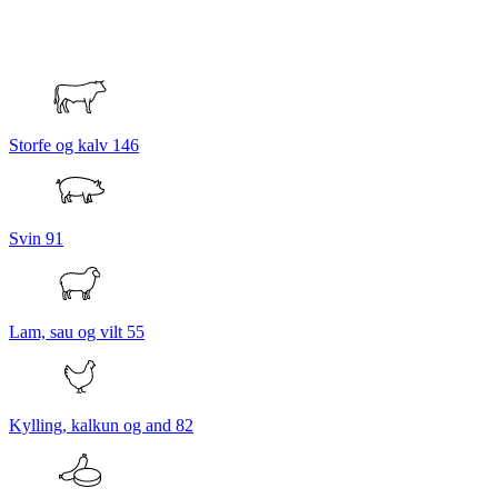
Storfe og kalv
146
Svin
91
Lam, sau og vilt
55
Kylling, kalkun og and
82