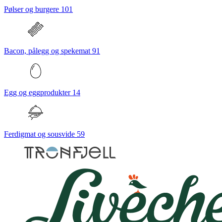
Pølser og burgere
101
Bacon, pålegg og spekemat
91
Egg og eggprodukter
14
Ferdigmat og sousvide
59