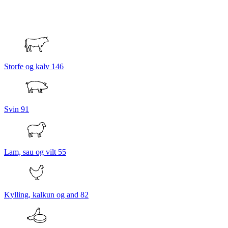
Storfe og kalv
146
Svin
91
Lam, sau og vilt
55
Kylling, kalkun og and
82