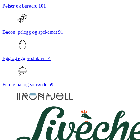
Pølser og burgere
101
Bacon, pålegg og spekemat
91
Egg og eggprodukter
14
Ferdigmat og sousvide
59