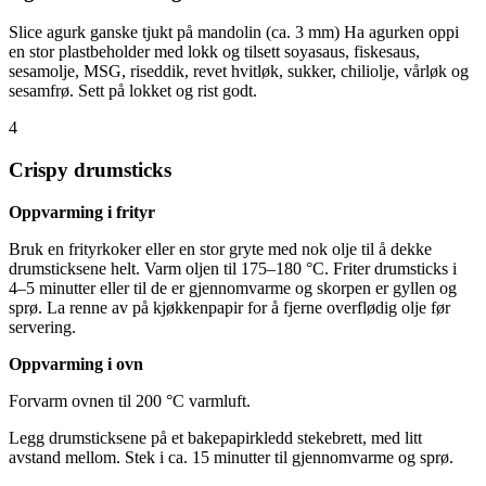
Slice agurk ganske tjukt på mandolin (ca. 3 mm) Ha agurken oppi
en stor plastbeholder med lokk og tilsett soyasaus, fiskesaus,
sesamolje, MSG, riseddik, revet hvitløk, sukker, chiliolje, vårløk og
sesamfrø. Sett på lokket og rist godt.
4
Crispy drumsticks
Oppvarming i frityr
Bruk en frityrkoker eller en stor gryte med nok olje til å dekke
drumsticksene helt. Varm oljen til 175–180 °C. Friter drumsticks i
4–5 minutter eller til de er gjennomvarme og skorpen er gyllen og
sprø. La renne av på kjøkkenpapir for å fjerne overflødig olje før
servering.
Oppvarming i ovn
Forvarm ovnen til 200 °C varmluft.
Legg drumsticksene på et bakepapirkledd stekebrett, med litt
avstand mellom. Stek i ca. 15 minutter til gjennomvarme og sprø.