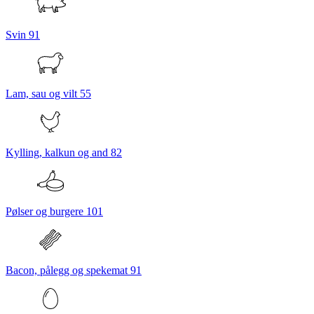
Svin
91
Lam, sau og vilt
55
Kylling, kalkun og and
82
Pølser og burgere
101
Bacon, pålegg og spekemat
91