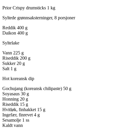
Prior Crispy drumsticks
1 kg
Syltede grønnsaksterninger, 8 porsjoner
Reddik
400 g
Daikon
400 g
Syltelake
Vann
225 g
Riseddik
200 g
Sukker
20 g
Salt
1 g
Hot koreansk dip
Gochujang (koreansk chilipaste)
50 g
Soyasaus
30 g
Honning
20 g
Riseddik
15 g
Hvitløk, finhakket
15 g
Ingefær, finrevet
4 g
Sesamolje
1 ss
Kaldt vann