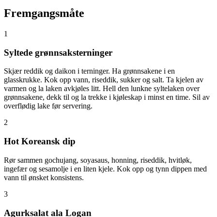
Fremgangsmåte
1
Syltede grønnsaksterninger
Skjær reddik og daikon i terninger. Ha grønnsakene i en
glasskrukke. Kok opp vann, riseddik, sukker og salt. Ta kjelen av
varmen og la laken avkjøles litt. Hell den lunkne syltelaken over
grønnsakene, dekk til og la trekke i kjøleskap i minst en time. Sil av
overflødig lake før servering.
2
Hot Koreansk dip
Rør sammen gochujang, soyasaus, honning, riseddik, hvitløk,
ingefær og sesamolje i en liten kjele. Kok opp og tynn dippen med
vann til ønsket konsistens.
3
Agurksalat ala Logan