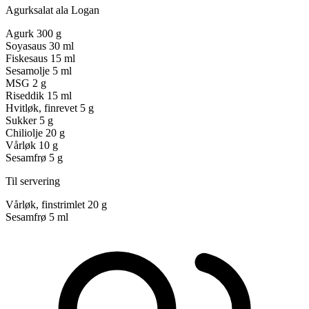
Agurksalat ala Logan
Agurk
300 g
Soyasaus
30 ml
Fiskesaus
15 ml
Sesamolje
5 ml
MSG
2 g
Riseddik
15 ml
Hvitløk, finrevet
5 g
Sukker
5 g
Chiliolje
20 g
Vårløk
10 g
Sesamfrø
5 g
Til servering
Vårløk, finstrimlet
20 g
Sesamfrø
5 ml