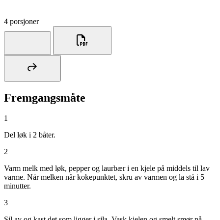
4 porsjoner
Fremgangsmåte
1
Del løk i 2 båter.
2
Varm melk med løk, pepper og laurbær i en kjele på middels til lav
varme. Når melken når kokepunktet, skru av varmen og la stå i 5
minutter.
3
Sil av og kast det som ligger i sila. Vask kjelen og smelt smør på