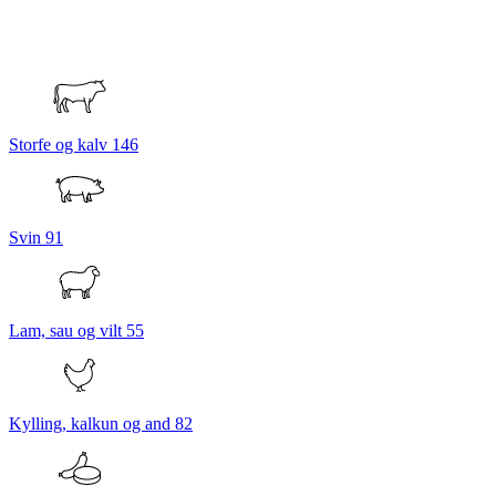
Storfe og kalv
146
Svin
91
Lam, sau og vilt
55
Kylling, kalkun og and
82