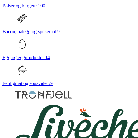
Pølser og burgere
100
Bacon, pålegg og spekemat
91
Egg og eggprodukter
14
Ferdigmat og sousvide
59