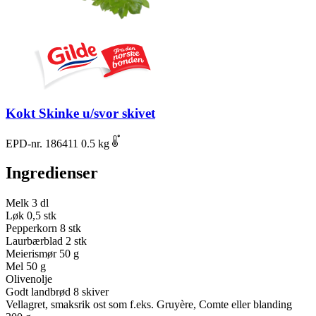
Kokt Skinke u/svor skivet
EPD-nr. 186411
0.5 kg
Ingredienser
Melk
3 dl
Løk
0,5 stk
Pepperkorn
8 stk
Laurbærblad
2 stk
Meierismør
50 g
Mel
50 g
Olivenolje
Godt landbrød
8 skiver
Vellagret, smaksrik ost som f.eks. Gruyère, Comte eller blanding