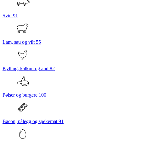
Svin
91
Lam, sau og vilt
55
Kylling, kalkun og and
82
Pølser og burgere
100
Bacon, pålegg og spekemat
91