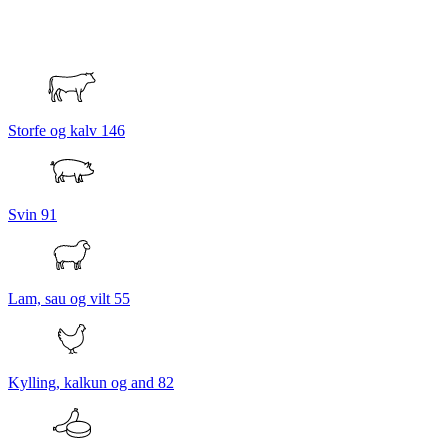
Storfe og kalv
146
Svin
91
Lam, sau og vilt
55
Kylling, kalkun og and
82