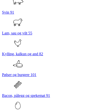
Svin
91
Lam, sau og vilt
55
Kylling, kalkun og and
82
Pølser og burgere
101
Bacon, pålegg og spekemat
91