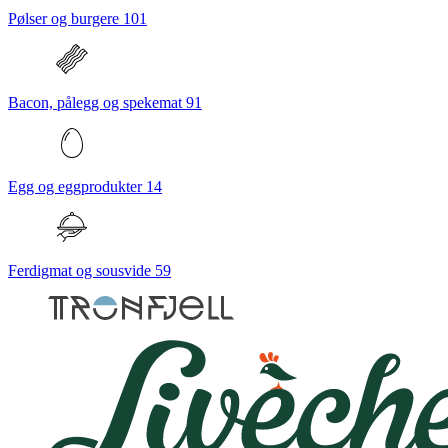
Pølser og burgere
101
Bacon, pålegg og spekemat
91
Egg og eggprodukter
14
Ferdigmat og sousvide
59