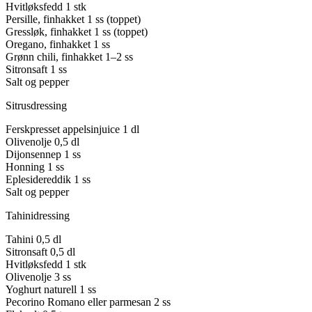
Hvitløksfedd
1 stk
Persille, finhakket
1 ss (toppet)
Gressløk, finhakket
1 ss (toppet)
Oregano, finhakket
1 ss
Grønn chili, finhakket
1–2 ss
Sitronsaft
1 ss
Salt og pepper
Sitrusdressing
Ferskpresset appelsinjuice
1 dl
Olivenolje
0,5 dl
Dijonsennep
1 ss
Honning
1 ss
Eplesidereddik
1 ss
Salt og pepper
Tahinidressing
Tahini
0,5 dl
Sitronsaft
0,5 dl
Hvitløksfedd
1 stk
Olivenolje
3 ss
Yoghurt naturell
1 ss
Pecorino Romano eller parmesan
2 ss