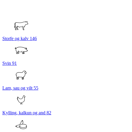
Storfe og kalv
146
Svin
91
Lam, sau og vilt
55
Kylling, kalkun og and
82