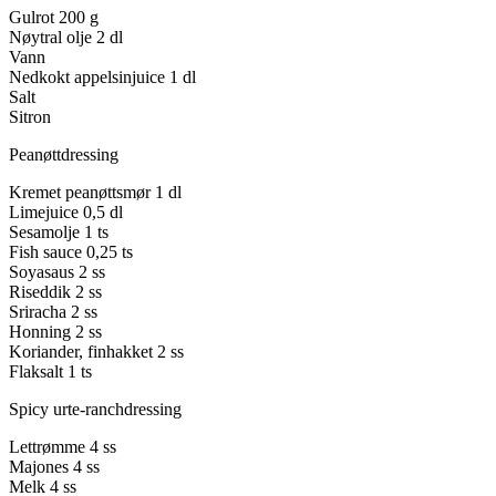
Gulrot
200 g
Nøytral olje
2 dl
Vann
Nedkokt appelsinjuice
1 dl
Salt
Sitron
Peanøttdressing
Kremet peanøttsmør
1 dl
Limejuice
0,5 dl
Sesamolje
1 ts
Fish sauce
0,25 ts
Soyasaus
2 ss
Riseddik
2 ss
Sriracha
2 ss
Honning
2 ss
Koriander, finhakket
2 ss
Flaksalt
1 ts
Spicy urte-ranchdressing
Lettrømme
4 ss
Majones
4 ss
Melk
4 ss