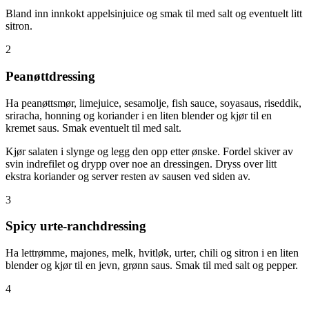
Bland inn innkokt appelsinjuice og smak til med salt og eventuelt litt
sitron.
2
Peanøttdressing
Ha peanøttsmør, limejuice, sesamolje, fish sauce, soyasaus, riseddik,
sriracha, honning og koriander i en liten blender og kjør til en
kremet saus. Smak eventuelt til med salt.
Kjør salaten i slynge og legg den opp etter ønske. Fordel skiver av
svin indrefilet og drypp over noe an dressingen. Dryss over litt
ekstra koriander og server resten av sausen ved siden av.
3
Spicy urte-ranchdressing
Ha lettrømme, majones, melk, hvitløk, urter, chili og sitron i en liten
blender og kjør til en jevn, grønn saus. Smak til med salt og pepper.
4