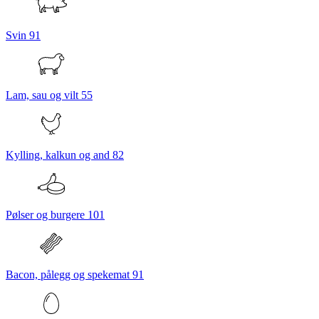
Svin
91
Lam, sau og vilt
55
Kylling, kalkun og and
82
Pølser og burgere
101
Bacon, pålegg og spekemat
91