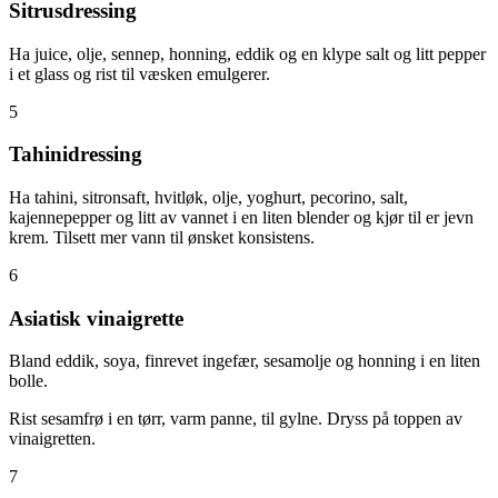
Sitrusdressing
Ha juice, olje, sennep, honning, eddik og en klype salt og litt pepper
i et glass og rist til væsken emulgerer.
5
Tahinidressing
Ha tahini, sitronsaft, hvitløk, olje, yoghurt, pecorino, salt,
kajennepepper og litt av vannet i en liten blender og kjør til er jevn
krem. Tilsett mer vann til ønsket konsistens.
6
Asiatisk vinaigrette
Bland eddik, soya, finrevet ingefær, sesamolje og honning i en liten
bolle.
Rist sesamfrø i en tørr, varm panne, til gylne. Dryss på toppen av
vinaigretten.
7