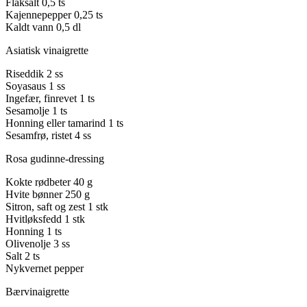
Flaksalt
0,5 ts
Kajennepepper
0,25 ts
Kaldt vann
0,5 dl
Asiatisk vinaigrette
Riseddik
2 ss
Soyasaus
1 ss
Ingefær, finrevet
1 ts
Sesamolje
1 ts
Honning eller tamarind
1 ts
Sesamfrø, ristet
4 ss
Rosa gudinne-dressing
Kokte rødbeter
40 g
Hvite bønner
250 g
Sitron, saft og zest
1 stk
Hvitløksfedd
1 stk
Honning
1 ts
Olivenolje
3 ss
Salt
2 ts
Nykvernet pepper
Bærvinaigrette