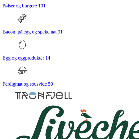
Pølser og burgere
101
Bacon, pålegg og spekemat
91
Egg og eggprodukter
14
Ferdigmat og sousvide
59