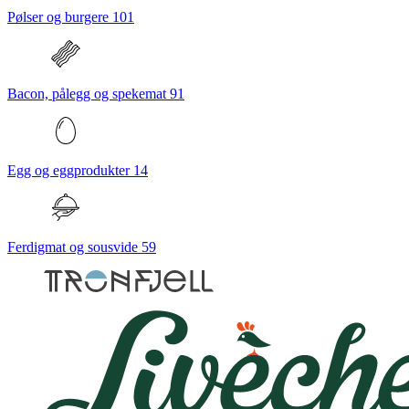
Pølser og burgere
101
Bacon, pålegg og spekemat
91
Egg og eggprodukter
14
Ferdigmat og sousvide
59