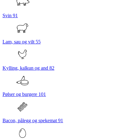
Svin
91
Lam, sau og vilt
55
Kylling, kalkun og and
82
Pølser og burgere
101
Bacon, pålegg og spekemat
91