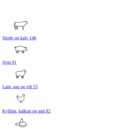
Storfe og kalv
146
Svin
91
Lam, sau og vilt
55
Kylling, kalkun og and
82