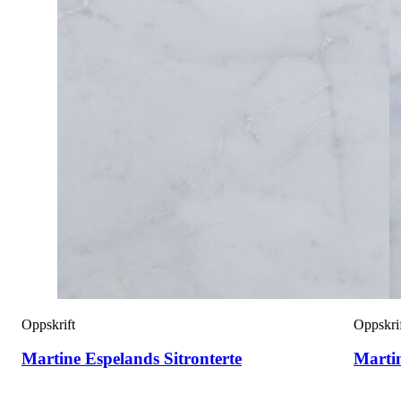
Oppskrift
Oppskri
Martine Espelands Sitronterte
Marti