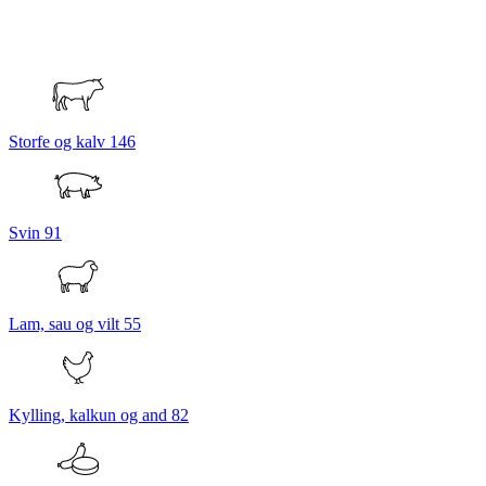
Storfe og kalv
146
Svin
91
Lam, sau og vilt
55
Kylling, kalkun og and
82