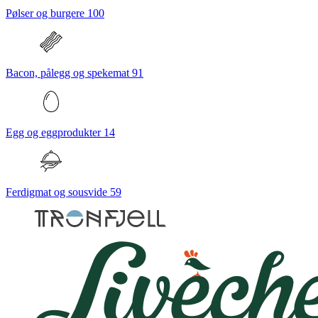
Pølser og burgere
100
Bacon, pålegg og spekemat
91
Egg og eggprodukter
14
Ferdigmat og sousvide
59