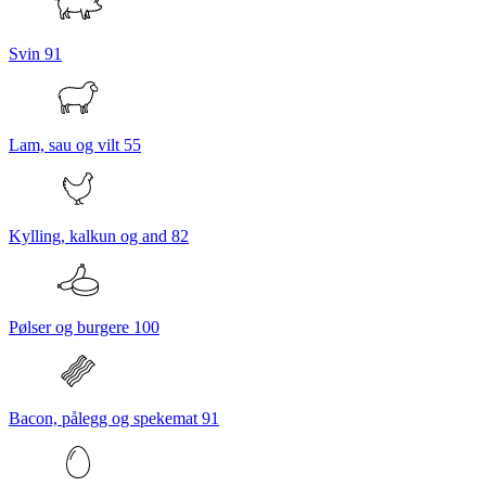
Svin
91
Lam, sau og vilt
55
Kylling, kalkun og and
82
Pølser og burgere
100
Bacon, pålegg og spekemat
91