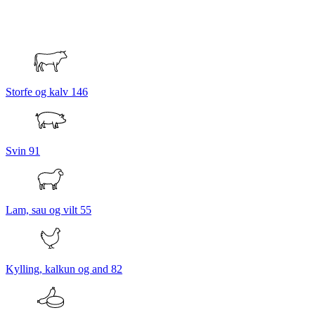
Storfe og kalv
146
Svin
91
Lam, sau og vilt
55
Kylling, kalkun og and
82