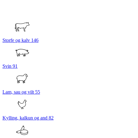
Storfe og kalv
146
Svin
91
Lam, sau og vilt
55
Kylling, kalkun og and
82