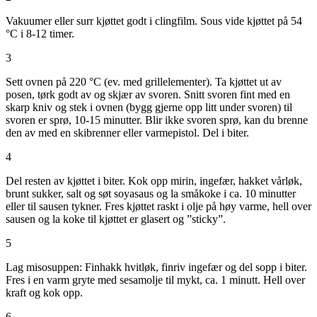
Vakuumer eller surr kjøttet godt i clingfilm. Sous vide kjøttet på 54
°C i 8-12 timer.
3
Sett ovnen på 220 °C (ev. med grillelementer). Ta kjøttet ut av
posen, tørk godt av og skjær av svoren. Snitt svoren fint med en
skarp kniv og stek i ovnen (bygg gjerne opp litt under svoren) til
svoren er sprø, 10-15 minutter. Blir ikke svoren sprø, kan du brenne
den av med en skibrenner eller varmepistol. Del i biter.
4
Del resten av kjøttet i biter. Kok opp mirin, ingefær, hakket vårløk,
brunt sukker, salt og søt soyasaus og la småkoke i ca. 10 minutter
eller til sausen tykner. Fres kjøttet raskt i olje på høy varme, hell over
sausen og la koke til kjøttet er glasert og ”sticky”.
5
Lag misosuppen: Finhakk hvitløk, finriv ingefær og del sopp i biter.
Fres i en varm gryte med sesamolje til mykt, ca. 1 minutt. Hell over
kraft og kok opp.
6