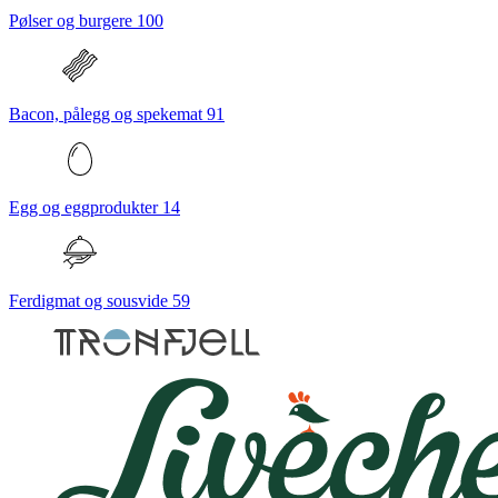
Pølser og burgere
100
Bacon, pålegg og spekemat
91
Egg og eggprodukter
14
Ferdigmat og sousvide
59