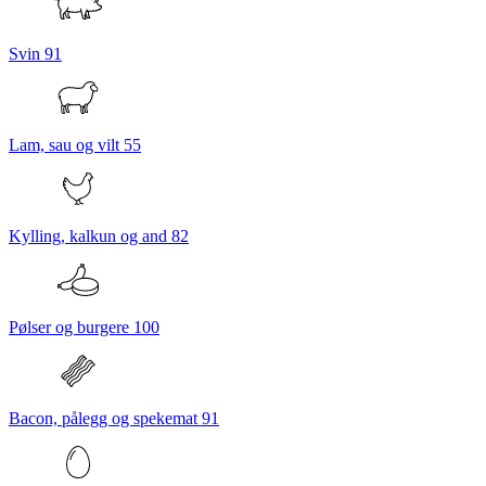
Svin
91
Lam, sau og vilt
55
Kylling, kalkun og and
82
Pølser og burgere
100
Bacon, pålegg og spekemat
91