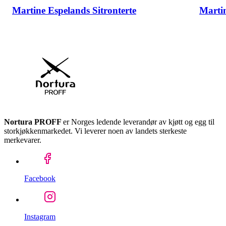
Martine Espelands Sitronterte
Marti
Nortura PROFF
er Norges ledende leverandør av kjøtt og egg til
storkjøkkenmarkedet. Vi leverer noen av landets sterkeste
merkevarer.
Facebook
Instagram