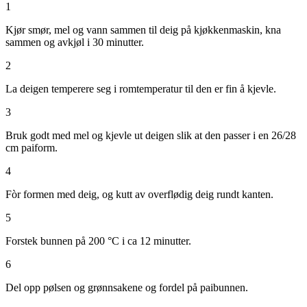
1
Kjør smør, mel og vann sammen til deig på kjøkkenmaskin, kna
sammen og avkjøl i 30 minutter.
2
La deigen temperere seg i romtemperatur til den er fin å kjevle.
3
Bruk godt med mel og kjevle ut deigen slik at den passer i en 26/28
cm paiform.
4
Fòr formen med deig, og kutt av overflødig deig rundt kanten.
5
Forstek bunnen på 200 °C i ca 12 minutter.
6
Del opp pølsen og grønnsakene og fordel på paibunnen.