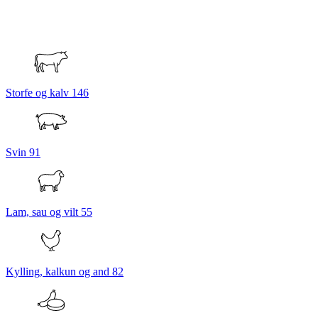
Storfe og kalv
146
Svin
91
Lam, sau og vilt
55
Kylling, kalkun og and
82