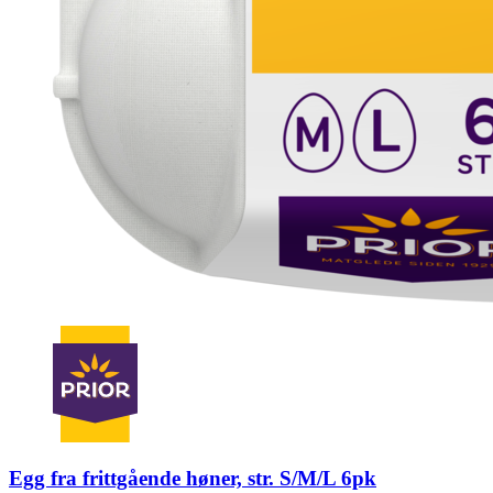
Egg fra frittgående høner, str. S/M/L 6pk