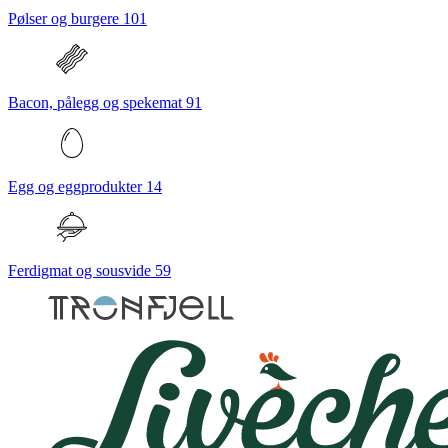
Pølser og burgere
101
Bacon, pålegg og spekemat
91
Egg og eggprodukter
14
Ferdigmat og sousvide
59