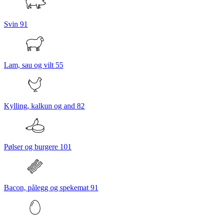
Svin
91
Lam, sau og vilt
55
Kylling, kalkun og and
82
Pølser og burgere
101
Bacon, pålegg og spekemat
91