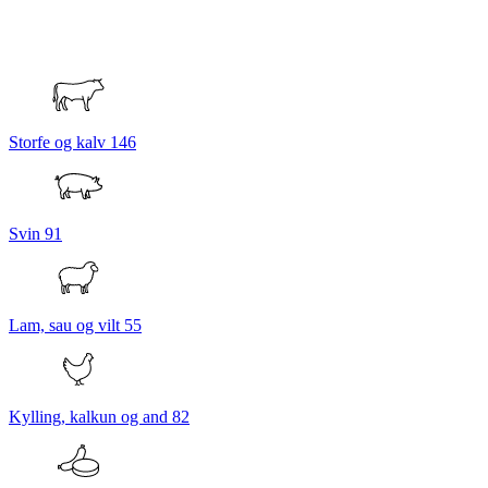
Storfe og kalv
146
Svin
91
Lam, sau og vilt
55
Kylling, kalkun og and
82