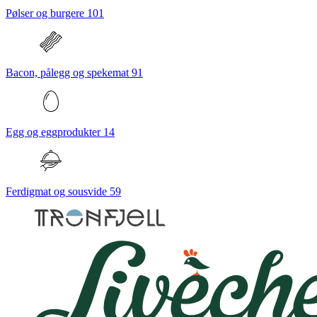
Pølser og burgere
101
Bacon, pålegg og spekemat
91
Egg og eggprodukter
14
Ferdigmat og sousvide
59