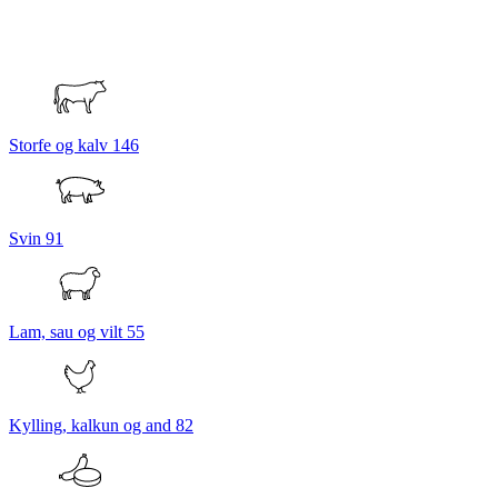
Storfe og kalv
146
Svin
91
Lam, sau og vilt
55
Kylling, kalkun og and
82