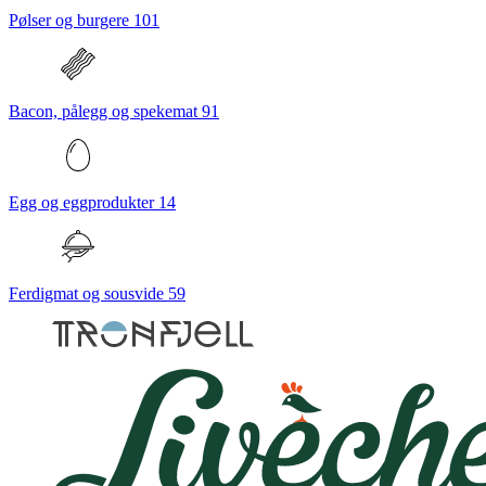
Pølser og burgere
101
Bacon, pålegg og spekemat
91
Egg og eggprodukter
14
Ferdigmat og sousvide
59